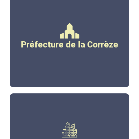
www.correze.gouv.fr
Préfecture de la Corrèze
Cliquez ici
www.tulleagglo.fr