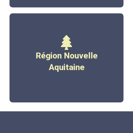
www.nouvelle-
Région Nouvelle
aquitaine.fr
Aquitaine
Cliquez ici