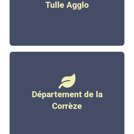
Tulle Agglo
Cliquez ici
www.correze.fr
Département de la
Corrèze
Cliquez ici