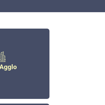
eagglo.fr
 Agglo
ez ici