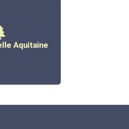
-aquitaine.fr
lle Aquitaine
ez ici