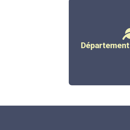
www.co
Département 
Cliqu