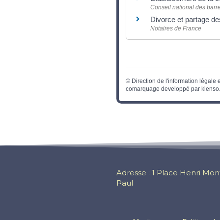
Conseil national des barr
Divorce et partage d
Notaires de France
©
Direction de l'information légale 
comarquage developpé par
kienso.
Adresse : 1 Place Henri Mont
Paul