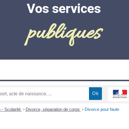
Vos services
publiques
 - Scolarité
Divorce, séparation de corps
Divorce pour faute
>
>