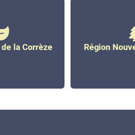
rreze.fr
www.nouvelle
de la Corrèze
Région Nouve
ez ici
Cliqu