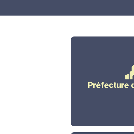
www.corre
Préfecture 
Cliqu