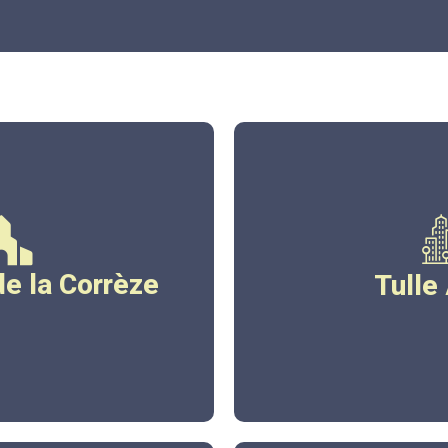
ze.gouv.fr
www.tull
de la Corrèze
Tulle
ez ici
Cliqu