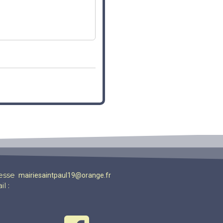
esse
mairiesaintpaul19@orange.fr
l :