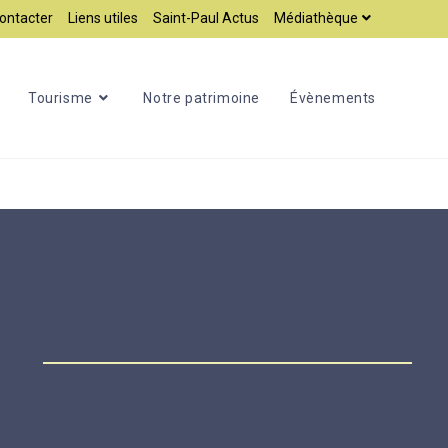
ontacter
Liens utiles
Saint-Paul Actus
Médiathèque
Tourisme
Notre patrimoine
Évènements