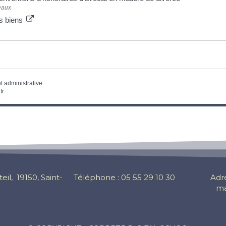
eaux
es biens
et administrative
fr
eil, 19150, Saint-
Téléphone : 05 55 29 10 30
Adr
mai