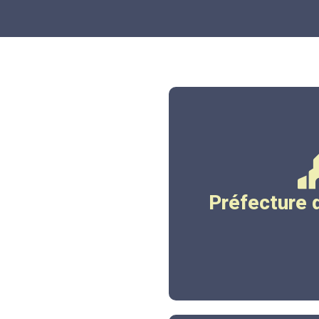
www.corre
Préfecture 
Cliqu