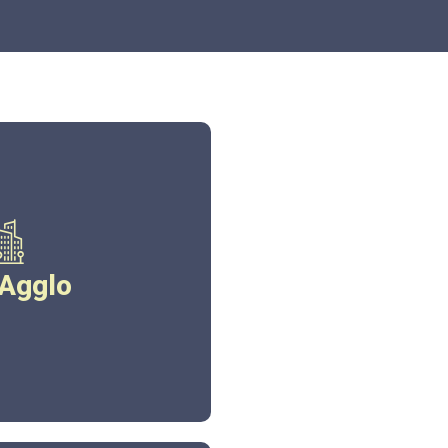
eagglo.fr
 Agglo
ez ici