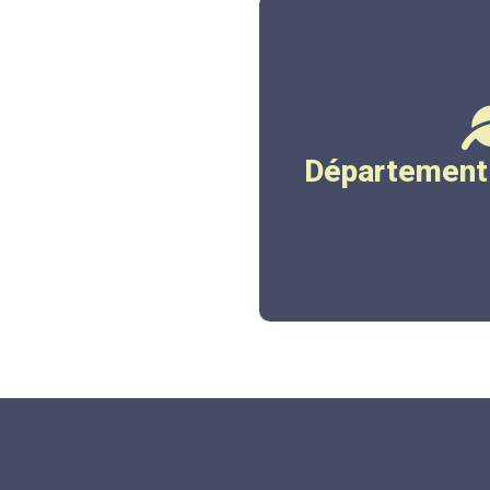
www.co
Département 
Cliqu