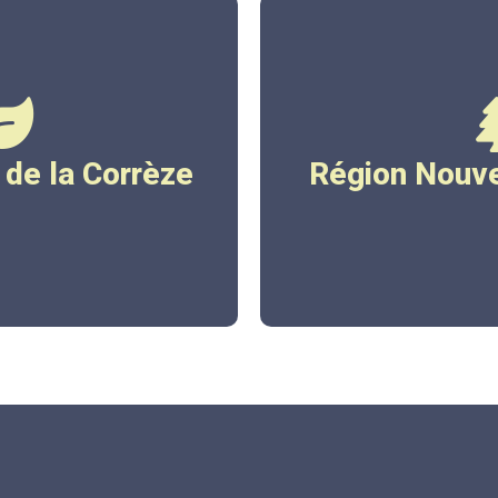
rreze.fr
www.nouvelle
de la Corrèze
Région Nouve
ez ici
Cliqu